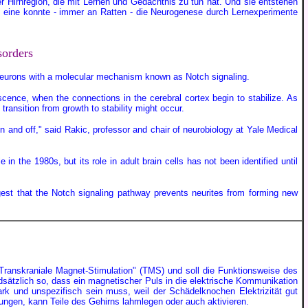
 Hirnregion, die mit Lernen und Gedächtnis zu tun hat. Und sie entstehen
e eine konnte - immer an Ratten - die Neurogenese durch Lernexperimente
sorders
 neurons with a molecular mechanism known as Notch signaling.
scence, when the connections in the cerebral cortex begin to stabilize. As
ransition from growth to stability might occur.
on and off," said Rakic, professor and chair of neurobiology at Yale Medical
n the 1980s, but its role in adult brain cells has not been identified until
uggest that the Notch signaling pathway prevents neurites from forming new
"Transkraniale Magnet-Stimulation" (TMS) und soll die Funktionsweise des
ndsätzlich so, dass ein magnetischer Puls in die elektrische Kommunikation
rk und unspezifisch sein muss, weil der Schädelknochen Elektrizität gut
htungen, kann Teile des Gehirns lahmlegen oder auch aktivieren.