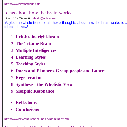
http://www.hirnforschung.de/
Ideas about how the brain works..
David Kettlewell -
david@uninet.ee
Maybe the whole trend of all these thoughts about how the brain works is 
others, is new!
Left-brain, right-brain
The Tri-une Brain
Multiple Intelligences
Learning Styles
Teaching Styles
Doers and Planners, Group people and Loners
Regeneration
Synthesis - the Wholistic View
Morphic Resonance
Reflections
Conclusions
http://www.newrenaissance.ibs.ee/brain/index.htm