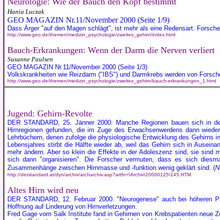
Neurologie: Wie der Bauch den Kopf bestimmt
Hania Luczak
GEO MAGAZIN Nr.11/November 2000 (Seite 1/9)
Dass Ärger "auf den Magen schlägt", ist mehr als eine Redensart. Forsche
http://www.geo.de/themen/medizin_psychologie/zweites_gehirn/index.html
Bauch-Erkrankungen: Wenn der Darm die Nerven verliert
Susanne Paulsen
GEO MAGAZIN Nr.11/November 2000 (Seite 1/3)
Volkskrankheiten wie Reizdarm ("IBS") und Darmkrebs werden von Forsch
http://www.geo.de/themen/medizin_psychologie/zweites_gehirn/bauch-erkrankungen_1.html
Jugend: Gehirn-Revolte
DER STANDARD, 25. Jänner 2000: Manche Regionen bauen sich in der A
Hirnregionen gefunden, die im Zuge des Erwachsenwerdens dann wieder 
Lehrbüchern, denen zufolge die physiologische Entwicklung des Gehirns i
Lebensjahres stirbt die Hälfte wieder ab, weil das Gehirn sich in Ausein
mehr ändern. Aber so klein die Effekte in der Adoleszenz sind, sie sind 
sich dann "organisieren". Die Forscher vermuten, dass es sich diesmal
Zusammenhänge zwischen Hirnmasse und -funktion wenig geklärt sind. (
N
http://derstandard.at/dyn/archiv/archarchiv.asp?artfn=\Archiv\20000125\145.HTM
Altes Hirn wird neu
DER STANDARD, 12. Februar 2000. "Neurogenese" auch bei höheren Prima
Hoffnung auf Linderung von Hirnverletzungen.
Fred Gage vom Salk Institute fand in Gehirnen von Krebspatienten neue Ze