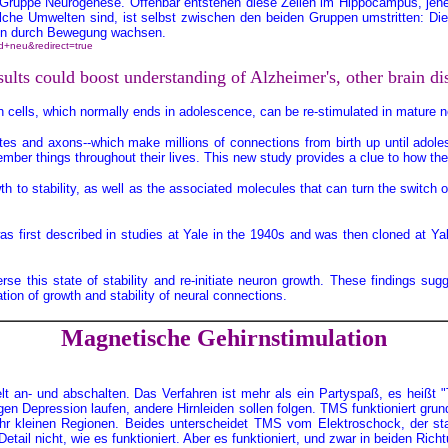
 Gruppe Neurogenese. Offenbar entstehen diese Zellen im Hippocampus, jener
lche Umwelten sind, ist selbst zwischen den beiden Gruppen umstritten: Di
sen durch Bewegung wachsen.
rd+neu&redirect=true
ults could boost understanding of Alzheimer's, other brain di
in cells, which normally ends in adolescence, can be re-stimulated in mature
tes and axons--which make millions of connections from birth up until adole
mber things throughout their lives. This new study provides a clue to how the t
h to stability, as well as the associated molecules that can turn the switch 
first described in studies at Yale in the 1940s and was then cloned at Yale i
rse this state of stability and re-initiate neuron growth. These findings s
ation of growth and stability of neural connections.
Magnetische Gehirnstimulation
t an- und abschalten.
Das Verfahren ist mehr als ein Partyspaß, es heißt 
en Depression laufen, andere Hirnleiden sollen folgen. TMS funktioniert gru
ehr kleinen Regionen. Beides unterscheidet TMS vom Elektroschock, der sta
tail nicht, wie es funktioniert. Aber es funktioniert, und zwar in beiden Ric