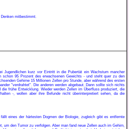
nd Denken mitbestimmt.
Jugendlichen kurz vor Eintritt in die Pubertät ein Wachstum mancher
irn schon 95 Prozent des erwachsenen Gewichts - und steht quer zu den
chsenden Gehirne 15 Millionen Zellen pro Stunde, aber während des ersten
nander "verdrahtet". Die anderen werden abgebaut. Dann sollte sich nichts
 die frühe Entwicklung. Wieder werden Zellen im Überfluss produziert, die
lten -, wollen aber ihre Befunde nicht überinterpretiert sehen, da die
t eines der härtesten Dogmen der Biologie, zugleich gibt es entfernte
net, um den Tumor zu verfolgen. Aber man fand neue Zellen auch im Gehirn,