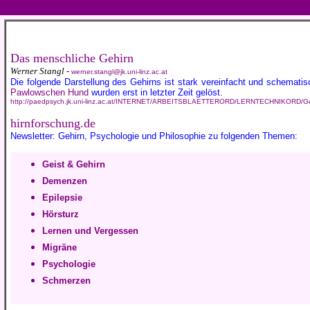
Das menschliche Gehirn
Werner Stangl -
werner.stangl@jk.uni-linz.ac.at
Die folgende Darstellung des Gehirns ist stark vereinfacht und schematis
Pawlowschen Hund
wurden erst in letzter Zeit gelöst.
http://paedpsych.jk.uni-linz.ac.at/INTERNET/ARBEITSBLAETTERORD/LERNTECHNIKORD/Ge
hirnforschung.de
Newsletter: Gehirn, Psychologie und Philosophie zu folgenden Themen:
Geist & Gehirn
Demenzen
Epilepsie
Hörsturz
Lernen und Vergessen
Migräne
Psychologie
Schmerzen