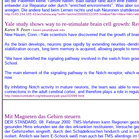
wo die Patienten keine Tumore hatten. Bald darauf fand auch eine zweite
entweder zur Reparatur oder durch "enriched environments". Was aber so
anregen. Die andere fand beim Lernen nichts und sah Neuronen stattdes
http://193.154.165.41/archshow.asp?artfn=/archiv/20000212/355.htm&strTitle=Altes+Hirn+wi
Yale study shows way to re-stimulate brain cell growth: Res
Karen N. Peart -
karen.peart@yale.edu
New Haven, Conn.--Yale scientists have discovered that the growth of bra
As the brain develops, neurons grow rapidly by extending neurites--dendri
stabilization occurs, long term memory is acquired, allowing people to reme
"We have identified the signaling pathway involved in the switch from growt
School.
The main element of the signaling pathway is the Notch receptor, which was 
now.
By inhibiting Notch activity in mature neurons, the team was able to reve
connections in the adult cerebral cortex, and therefore plays a role in regul
http://www.eurekalert.org/releases/yale-yaa102099.html
Mit Magneten das Gehirn steuern
DER STANDARD, 08. Februar 2000:
TMS-Verfahren kann Regionen geziel
gesunden Hirns erkunden wie die des erkrankten restituieren, Versuche geg
der Gehirnzellen eingreift, durch den Schädelknochen hindurch und in s
isoliert. Ähnlich wie beim E-Schock weiß man auch bei TMS allerdings im De