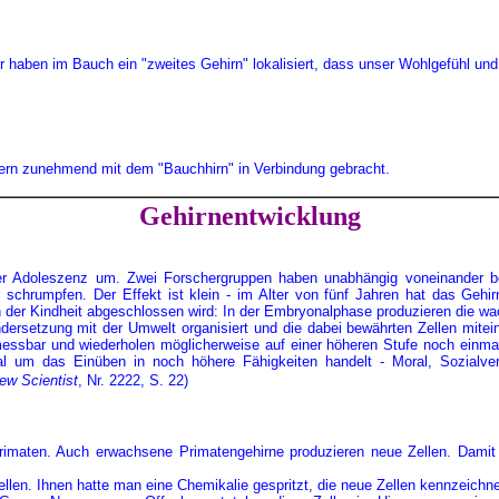
r haben im Bauch ein "zweites Gehirn" lokalisiert, dass unser Wohlgefühl u
ern zunehmend mit dem "Bauchhirn" in Verbindung gebracht.
Gehirnentwicklung
doleszenz um. Zwei Forschergruppen haben unabhängig voneinander bei 
schrumpfen. Der Effekt ist klein - im Alter von fünf Jahren hat das Geh
n der Kindheit abgeschlossen wird: In der Embryonalphase produzieren die wa
andersetzung mit der Umwelt organisiert und die dabei bewährten Zellen mitei
messbar und wiederholen möglicherweise auf einer höheren Stufe noch einmal
 um das Einüben in noch höhere Fähigkeiten handelt - Moral, Sozialverha
ew Scientist
, Nr. 2222, S. 22)
ten. Auch erwachsene Primatengehirne produzieren neue Zellen. Damit fäll
llen. Ihnen hatte man eine Chemikalie gespritzt, die neue Zellen kennzeich