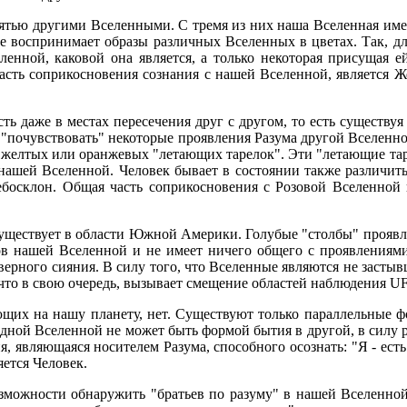
пятью другими Вселенными. С тремя из них наша Вселенная имее
че воспринимает образы различных Вселенных в цветах. Так, дл
ленной, каковой она является, а только некоторая присущая 
сть соприкосновения сознания с нашей Вселенной, является Же
ь даже в местах пересечения друг с другом, то есть существуя
"почувствовать" некоторые проявления Разума другой Вселенно
е желтых или оранжевых "летающих тарелок". Эти "летающие т
ашей Вселенной. Человек бывает в состоянии также различить
босклон. Общая часть соприкосновения с Розовой Вселенной н
уществует в области Южной Америки. Голубые "столбы" проявл
ссов нашей Вселенной и не имеет ничего общего с проявлениям
верного сияния. В силу того, что Вселенные являются не засты
то в свою очередь, вызывает смещение областей наблюдения U
ющих на нашу планету, нет. Существуют только параллельные ф
 одной Вселенной не может быть формой бытия в другой, в силу 
, являющаяся носителем Разума, способного осознать: "Я - ест
яется Человек.
озможности обнаружить "братьев по разуму" в нашей Вселенно