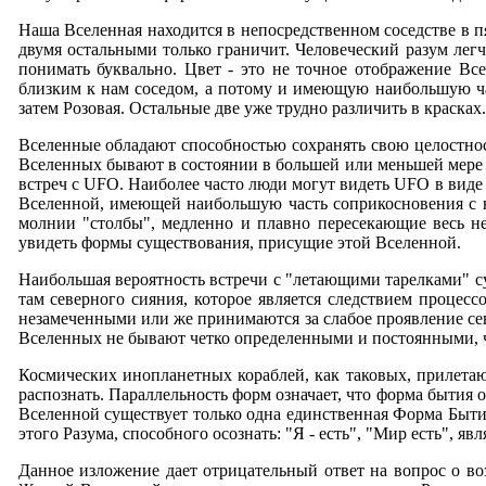
Наша Вселенная находится в непосредственном соседстве в 
двумя остальными только граничит. Человеческий разум лег
понимать буквально. Цвет - это не точное отображение Все
близким к нам соседом, а потому и имеющую наибольшую ча
затем Розовая. Остальные две уже трудно различить в красках.
Вселенные обладают способностью сохранять свою целостност
Вселенных бывают в состоянии в большей или меньшей мере 
встреч с UFO. Наиболее часто люди могут видеть UFO в вид
Вселенной, имеющей наибольшую часть соприкосновения с н
молнии "столбы", медленно и плавно пересекающие весь не
увидеть формы существования, присущие этой Вселенной.
Наибольшая вероятность встречи с "летающими тарелками" с
там северного сияния, которое является следствием проце
незамеченными или же принимаются за слабое проявление се
Вселенных не бывают четко определенными и постоянными, ч
Космических инопланетных кораблей, как таковых, прилета
распознать. Параллельность форм означает, что форма бытия
Вселенной существует только одна единственная Форма Бытия
этого Разума, способного осознать: "Я - есть", "Мир есть", явл
Данное изложение дает отрицательный ответ на вопрос о в