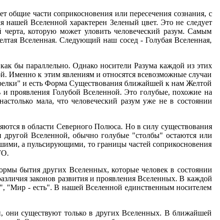
т общие части соприкосновения или пересечения сознания, с
я нашей Вселенной характерен Зеленый цвет. Это не следует
ей черта, которую может уловить человеческий разум. Самым
лтая Вселенная. Следующий наш сосед - Голубая Вселенная,
 как бы параллельно. Однако носители Разума каждой из этих
й. Именно к этим явлениям и относятся всевозможные случаи
арелки" и есть Форма Существования ближайшей к нам Желтой
 и проявления Голубой Вселенной. Это голубые, похожие на
астолько мала, что человеческий разум уже не в состоянии
яются в области Северного Полюса. Но в силу существования
и другой Вселенной, обычно голубые "столбы" остаются или
вшими, а пульсирующими, то границы частей соприкосновения
FO.
ормы бытия других Вселенных, которые человек в состоянии
различия законов развития и проявления Вселенных. В каждой
ь", "Мир - есть". В нашей Вселенной единственным носителем
й, они существуют только в других Вселенных. В ближайшей