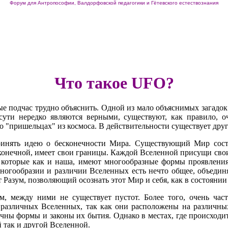
Форум для Антропософии, Валдорфовской педагогики и Гётевского естествознания
Что такое
UFO?
е подчас трудно объяснить. Одной из мало объяснимых загадок
сути нередко являются верными, существуют, как правило, о
 "пришельцах" из космоса. В действительности существует друг
принять идею о бесконечности Мира. Существующий Мир сост
 конечной, имеет свои границы. Каждой Вселенной присущи сво
 которые как и наша, имеют многообразные формы проявления
ногообразии и различии Вселенных есть нечто общее, объеди
 Разум, позволяющий осознать этот Мир и себя, как в состоянии 
ом, между ними не существует пустот. Более того, очень час
 различных Вселенных, так как они расположены на различны
ичны формы и законы их бытия. Однако в местах, где происход
 так и другой Вселенной.