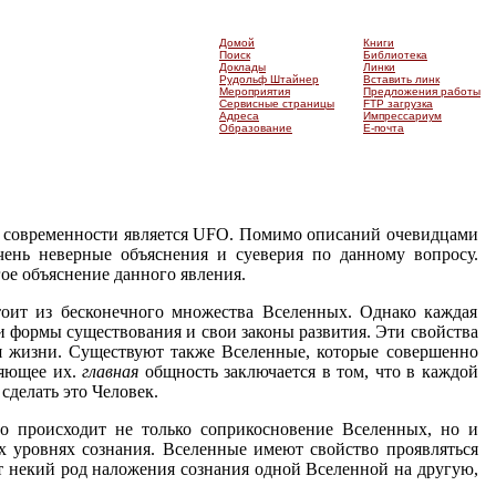
Домой
Книги
Поиск
Библиотека
Доклады
Линки
Рудольф Штайнер
Вставить линк
Мероприятия
Предложения работы
Сервисные страницы
FTP загрузка
Адреса
Импрессариум
Образование
Е-почта
 современности является
UFO
. Помимо описаний очевидцами
чень неверные объяснения и суеверия по данному вопросу.
ое объяснение данного явления.
оит из бесконечного множества Вселенных. Однако каждая
и формы существования и свои законы развития. Эти свойства
 жизни. Существуют также Вселенные, которые совершенно
няющее их.
главная
общность заключается в том, что в каждой
сделать это Человек.
то происходит не только соприкосновение Вселенных, но и
х уровнях сознания. Вселенные имеют свойство проявляться
ит некий род наложения сознания одной Вселенной на другую,