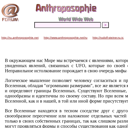
http://ru.anthroposophie.net
http://www.anthroposophie.net/ru
http://rudolf-steiner.ru.tc
В окружающем нас Мире мы встречаемся с явлениями, которы
увиденных явлений, связанных с
UFO
, которые по своей 
Неправильное истолкование порождает в свою очередь мифы о
Логическое мышление позволяет человеку согласиться и 
Вселенная, обладая "огромными размерами", все же является
и определяют границы Вселенных. Существуют Вселенные,
однообразны и идентичны по своему составу.
Но при всем м
Вселенной, как и в нашей, в той или иной форме присутствует
Все Вселенные находятся в тесном соседстве друг с друг
своеобразное пересечение или наложение отдельных частей
только в своих собственных границах, так как слишком разл
могут проявляться формы и способы существования как одной