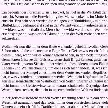
Orgnismus ist, das ist der so vielfach umgewandelte «besondere Saft»
Ein bedeutender Forscher,
Ernst Haeckel,
hat tief in die Werkstatt 
entsteht. Wenn man die Entwicklung des Menschenkeims im Mutterleib
entsteht. Erst sehr spät werden die Anlagen zur Blutbildung - mit ihr
Blutbildung überhaupt erst spät in der Weltentwicklung aufgetreten i
bewirken, was innerhalb des Menschen bewirkt werden soll. Wenn der
erst dasjenige an, was vor der Blutbildung in der Welt vorhanden wa
aufzusetzen.
Wollen wir nun die hinter dem Blute waltenden geheimnisvollen Geset
Schon oft sind diese
elementaren Begriffe der Geisteswissenschaft hie
dieses Obere, wenn wir es kennengelernt haben, in den bedeutungsvol
elementaren Gesetze der Geisteswissenschaft längst kennen, gestatten
klarer werden, wenn Sie sie immer wieder in besonderen neuen Fällen a
Lebens- und Weltanschauung, um die es sich hier handelt, ist, was ic
nicht immer der Mangel eines hinter dem Worte steckenden Begriffes 
hat, etwas verändert angenommen werden: Wenn ein Kopf und ein Buch
geisteswissenschaftlichen Wahrheiten von Seiten unserer Zeitgenosse
nicht immer die Geisteswissenschaft daran schuld sein. Derjenige abe
Wesenheiten stecken, die nicht in unserer sinnlichen Welt zu finden si
In der geisteswissenschaftlichen Weltanschauung sehen wir, daß der Me
Wesenheit ausmacht, und daß sogar hinter dem physischen Leibe viel
Dingen gemeinschaftlich. Darüber hinaus hat aber der Mensch den soge