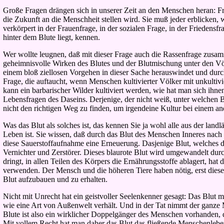
Große Fragen drängen sich in unserer Zeit an den Menschen heran: F
die Zukunft an die Menschheit stellen wird. Sie muß jeder erblicken, w
verkörpert in der Frauenfrage, in der sozialen Frage, in der Friedensfr
hinter dem Blute liegt, kennen.
Wer wollte leugnen, daß mit dieser Frage auch die Rassenfrage zusam
geheimnisvolle Wirken des Blutes und der Blutmischung unter den Völ
einem bloß ziellosen Vorgehen in dieser Sache herauswindet und durchr
Frage, die auftaucht, wenn Menschen kultivierter Völker mit unkult
kann ein barbarischer Wilder kultiviert werden, wie hat man sich ih
Lebensfragen des Daseins. Derjenige, der nicht weiß, unter welchen Be
nicht den richtigen Weg zu finden, um irgendeine Kultur bei einem a
Was das Blut als solches ist, das kennen Sie ja wohl alle aus der lan
Leben ist. Sie wissen, daß durch das Blut des Menschen Inneres nach 
diese Sauerstoffaufnahme eine Erneuerung. Dasjenige Blut, welches da
Vernichter und Zerstörer. Dieses blaurote Blut wird umgewandelt durc
dringt, in allen Teilen des Körpers die Ernährungsstoffe ablagert, h
verwenden. Der Mensch und die höheren Tiere haben nötig, erst diese
Blut aufzubauen und zu erhalten.
Nicht mit Unrecht hat ein geistvoller Seelenkenner gesagt: Das Blu
wie eine Art von Außenwelt verhält. Und in der Tat nimmt der ganze M
Blute ist also ein wirklicher Doppelgänger des Menschen vorhanden, d
Mit vollem Recht hat man daher das Blut das fließende Menschenlebe