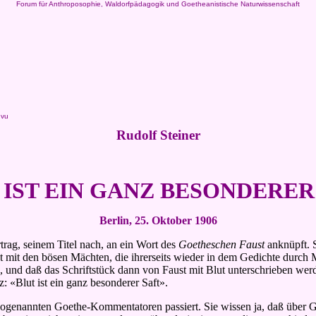
Forum für Anthroposophie, Waldorfpädagogik und Goetheanistische Naturwissenschaft
.vu
Rudolf Steiner
 IST EIN GANZ BESONDERER
Berlin, 25. Oktober 1906
trag, seinem Titel nach, an ein Wort des
Goetheschen Faust
anknüpft. S
 mit den bösen Mächten, die ihrerseits wieder in dem Gedichte durch M
s, und daß das Schriftstück dann von Faust mit Blut unterschrieben werd
z: «Blut ist ein ganz besonderer Saft».
sogenannten Goethe-Kommentatoren passiert. Sie wissen ja, daß über Go