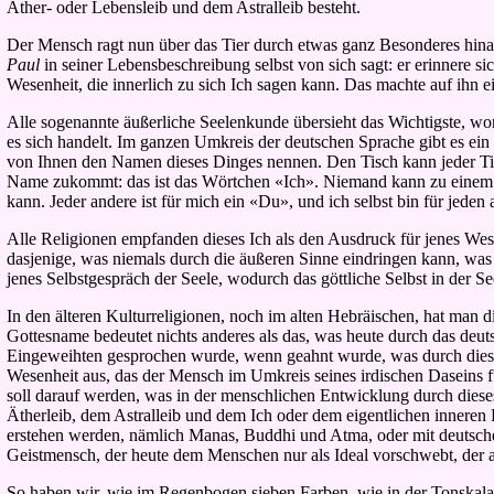
Äther- oder Lebensleib und dem Astralleib besteht.
Der Mensch ragt nun über das Tier durch etwas ganz Besonderes hina
Paul
in seiner Lebensbeschreibung selbst von sich sagt: er erinnere s
Wesenheit, die innerlich zu sich Ich sagen kann. Das machte auf ihn 
Alle sogenannte äußerliche Seelenkunde übersieht das Wichtigste, wor
es sich handelt. Im ganzen Umkreis der deutschen Sprache gibt es ein 
von Ihnen den Namen dieses Dinges nennen. Den Tisch kann jeder Tis
Name zukommt: das ist das Wörtchen «Ich». Niemand kann zu einem and
kann. Jeder andere ist für mich ein «Du», und ich selbst bin für jeden
Alle Religionen empfanden dieses Ich als den Ausdruck für jenes Wesen
dasjenige, was niemals durch die äußeren Sinne eindringen kann, wa
jenes Selbstgespräch der Seele, wodurch das göttliche Selbst in der Se
In den älteren Kulturreligionen, noch im alten Hebräischen, hat man
Gottesname bedeutet nichts anderes als das, was heute durch das d
Eingeweihten gesprochen wurde, wenn geahnt wurde, was durch dieses
Wesenheit aus, das der Mensch im Umkreis seines irdischen Daseins f
soll darauf werden, was in der menschlichen Entwicklung durch dieses
Ätherleib, dem Astralleib und dem Ich oder dem eigentlichen inneren
erstehen werden, nämlich Manas, Buddhi und Atma, oder mit deutsche
Geistmensch, der heute dem Menschen nur als Ideal vorschwebt, der al
So haben wir, wie im Regenbogen sieben Farben, wie in der Tonskala