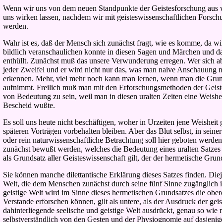
Wenn wir uns von dem neuen Standpunkte der Geistesforschung aus w
uns wirken lassen, nachdem wir mit geisteswissenschaftlichen Forsch
werden.
Wahr ist es, daß der Mensch sich zunächst fragt, wie es komme, da wi
bildlich veranschaulichen konnte in diesen Sagen und Märchen und daß
enthüllt. Zunächst muß das unsere Verwunderung erregen. Wer sich ab
jeder Zweifel und er wird nicht nur das, was man naive Anschauung 
erkennen. Mehr, viel mehr noch kann man lernen, wenn man die Grund
aufnimmt. Freilich muß man mit den Erforschungsmethoden der Geistes
von Bedeutung zu sein, weil man in diesen uralten Zeiten eine Weishei
Bescheid wußte.
Es soll uns heute nicht beschäftigen, woher in Urzeiten jene Weishei
späteren Vorträgen vorbehalten bleiben. Aber das Blut selbst, in sei
oder rein naturwissenschaftliche Betrachtung soll hier geboten werde
zunächst bewußt werden, welches die Bedeutung eines uralten Satzes i
als Grundsatz aller Geisteswissenschaft gilt, der der hermetische Grun
Sie können manche dilettantische Erklärung dieses Satzes finden. Diejen
Welt, die dem Menschen zunächst durch seine fünf Sinne zugänglich ist, 
geistige Welt wird im Sinne dieses hermetischen Grundsatzes die obe
Verstande erforschen können, gilt als untere, als der Ausdruck der gei
dahinterliegende seelische und geistige Welt ausdrückt, genau so wie
selbstverständlich von den Gesten und der Physiognomie auf dasjenige 