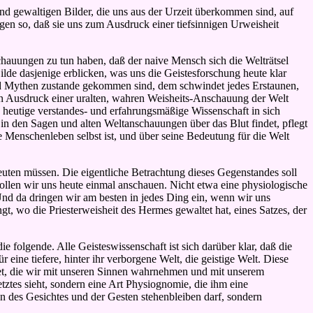
nd gewaltigen Bilder, die uns aus der Urzeit überkommen sind, auf
en so, daß sie uns zum Ausdruck einer tiefsinnigen Urweisheit
schauungen zu tun haben, daß der naive Mensch sich die Welträtsel
lde dasjenige erblicken, was uns die Geistesforschung heute klar
 und Mythen zustande gekommen sind, dem schwindet jedes Erstaunen,
en Ausdruck einer uralten, wahren Weisheits-Anschauung der Welt
heutige verstandes- und erfahrungsmäßige Wissenschaft in sich
n den Sagen und alten Weltanschauungen über das Blut findet, pflegt
de Menschenleben selbst ist, und über seine Bedeutung für die Welt
euten müssen. Die eigentliche Betrachtung dieses Gegenstandes soll
ollen wir uns heute einmal anschauen. Nicht etwa eine physiologische
Und da dringen wir am besten in jedes Ding ein, wenn wir uns
t, wo die Priesterweisheit des Hermes gewaltet hat, eines Satzes, der
ie folgende. Alle Geisteswissenschaft ist sich darüber klar, daß die
 eine tiefere, hinter ihr verborgene Welt, die geistige Welt. Diese
itet, die wir mit unseren Sinnen wahrnehmen und mit unserem
etztes sieht, sondern eine Art Physiognomie, die ihm eine
men des Gesichtes und der Gesten
stehenbleiben darf, sondern