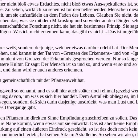
cher nicht bloß etwas Erdachtes, nicht bloß etwas Aus-spekuliertes ist, 
e. Zu sehen, wirklich zu sehen ist für den hellsehenden Menschen diese
eit, um sie aufzufädeln an dem Faden des Lebens. Glauben Sie nicht, da
chen das, was sie mit dem Mikroskop und so weiter an den Dingen sehe
nschaftliche Forschung nicht, sie hat ein bestimmtes Prinzip. Sie sagt s
en. Was ich nicht erkennen kann, das gibt es nicht. - Das ist ungefäh
über weiß, sondern derjenige, welcher etwas darüber erlebt hat. Der Men
sehen, und kannst in der Tat von «Grenzen des Erkennens» und von «Igno
 nicht von Grenzen der Erkenntnis gesprochen werden. Nur so lange gib
sere Kultur. Er sagt: Der Mensch ist so und so, und wenn er so und so 
n, und dann wird er auch anderes erkennen.
 gemeinschaftlich mit der Pflanzenwelt hat.
ungsvoll so genannt, und es soll hier auch später noch einmal gezeigt w
ung davon, um was es sich hier handelt. Dem Astralleib obliegt es, i
ewegen, sondern daß sich darin dasjenige ausdrückt, was man Lust und
es Übergänge gibt.
en Pflanzen im direkten Sinne Empfindung zuschreiben zu sollen. Das is
ihre Nähe kommt, wenn etwas auf sie einwirkt. Das ist aber keine Empf
ung auf einen äußeren Eindruck geschieht, so ist das doch noch kein B
 man innerlich erlebt, hat seinen Sitz im Astralleibe. So sehen wir als