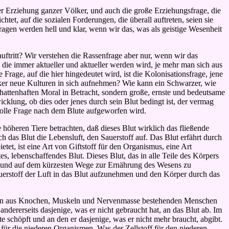
 Erziehung ganzer Völker, und auch die große Erziehungsfrage, die
tet, auf die sozialen Forderungen, die überall auftreten, seien sie
 Fragen werden hell und klar, wenn wir das, was als geistige Wesenheit
ftritt? Wir verstehen die Rassenfrage aber nur, wenn wir das
ie immer aktueller und aktueller werden wird, je mehr man sich aus
rage, auf die hier hingedeutet wird, ist die Kolonisationsfrage, jene
ker neue Kulturen in sich aufnehmen? Wie kann ein Schwarzer, wie
hattenhaften Moral in Betracht, sondern große, ernste und bedeutsame
cklung, ob dies oder jenes durch sein Blut bedingt ist, der vermag
volle Frage nach dem Blute aufgeworfen wird.
 höheren Tiere betrachten, daß dieses Blut wirklich das fließende
 das Blut die Lebensluft, den Sauerstoff auf. Das Blut erfährt durch
et, ist eine Art von Giftstoff für den Organismus, eine Art
, lebenschaffendes Blut. Dieses Blut, das in alle Teile des Körpers
men und auf dem kürzesten Wege zur Ernährung des Wesens zu
auerstoff der Luft in das Blut aufzunehmen und den Körper durch das
nderen aus Knochen, Muskeln und Nervenmasse bestehenden Menschen
dererseits dasjenige, was er nicht gebraucht hat, an das Blut ab. Im
e schöpft und an den er dasjenige, was er nicht mehr braucht, abgibt.
ür die niederen Organismen. Was der Zellstoff für den niederen