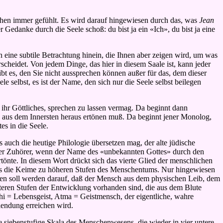
chen immer gefühlt. Es wird darauf hingewiesen durch das, was
Jean
 Gedanke durch die Seele schoß: du bist ja ein «Ich», du bist ja eine
 eine subtile Betrachtung hinein, die Ihnen aber zeigen wird, um was
scheidet. Von jedem Dinge, das hier in diesem Saale ist, kann jeder
t es, den Sie nicht aussprechen können außer für das, dem dieser
elbst, es ist der Name, den sich nur die Seele selbst beilegen
 ihr Göttliches, sprechen zu lassen vermag. Da beginnt dann
 aus dem Innersten heraus ertönen muß. Da beginnt jener Monolog,
es in die Seele.
uch die heutige Philologie übersetzen mag, der alte jüdische
 der Zuhörer, wenn der Name des «unbekannten Gottes» durch den
nte. In diesem Wort drückt sich das vierte Glied der menschlichen
h aus die Keime zu höheren Stufen des Menschentums. Nur hingewiesen
en soll werden darauf, daß der Mensch aus dem physischen Leib, dem
teren Stufen der Entwicklung vorhanden sind, die aus dem Blute
i = Lebensgeist, Atma = Geistmensch, der eigentliche, wahre
lendung erreichen wird.
 siebenstufige Skala des Menschenwesens, die wieder in vier untere