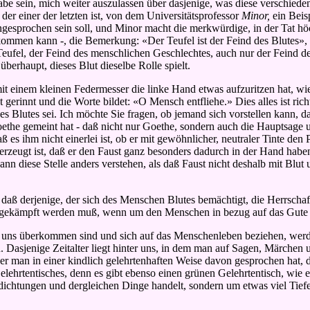
be sein, mich weiter auszulassen über dasjenige, was diese verschieden
der einer der letzten ist, von dem Universitätsprofessor
Minor,
ein Beis
ngesprochen sein soll, und Minor macht die merkwürdige,
in der Tat h
 kommen kann -, die Bemerkung: «Der Teufel ist der Feind des Blutes», 
Teufel, der Feind des menschlichen Geschlechtes, auch nur der Feind d
überhaupt, dieses Blut dieselbe Rolle spielt.
mit einem kleinen Federmesser die linke Hand etwas aufzuritzen hat, wi
gerinnt und die Worte bildet: «O Mensch entfliehe.» Dies alles ist ric
des Blutes sei. Ich möchte Sie fragen, ob jemand sich vorstellen kann, d
ethe gemeint hat - daß nicht nur Goethe, sondern auch die Hauptsage u
es ihm nicht einerlei ist, ob er mit gewöhnlicher, neutraler Tinte den 
berzeugt ist, daß er den Faust ganz besonders dadurch in der Hand habe
n diese Stelle anders verstehen, als daß Faust nicht deshalb mit Blut un
ß derjenige, der sich des Menschen Blutes bemächtigt, die Herrschaf
lich gekämpft werden muß, wenn um den Menschen in bezug auf das Gute
 uns überkommen sind und sich auf das Menschenleben beziehen, werde
sjenige Zeitalter liegt hinter uns, in dem man auf Sagen, Märchen und
 in der man in einer kindlich gelehrtenhaften Weise davon gesprochen h
Gelehrtentisches, denn es gibt ebenso einen grünen Gelehrtentisch, wie 
 Erdichtungen und dergleichen Dinge handelt, sondern um etwas viel T