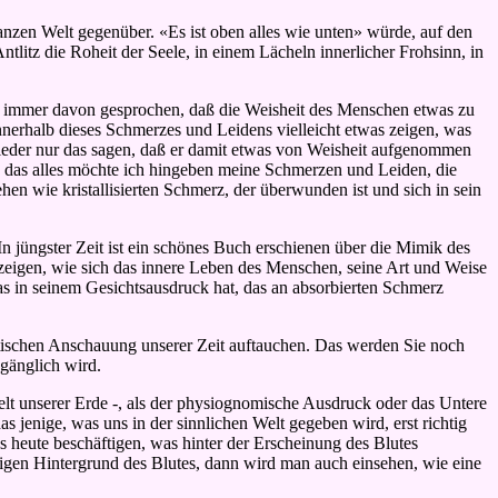
anzen Welt gegenüber. «Es ist oben alles wie unten» würde, auf den
tlitz die Roheit der Seele, in einem Lächeln innerlicher Frohsinn, in
aft immer davon gesprochen, daß die Weisheit des Menschen etwas zu
nnerhalb dieses Schmerzes und Leidens vielleicht etwas zeigen, was
wieder nur das sagen, daß er damit etwas von Weisheit aufgenommen
s das alles möchte ich hingeben meine Schmerzen und Leiden, die
en wie kristallisierten Schmerz, der überwunden ist und sich in sein
In jüngster Zeit ist ein schönes Buch erschienen über die Mimik des
zeigen, wie sich das innere Leben des Menschen, seine Art und Weise
s in seinem Gesichtsausdruck hat, das an absorbierten Schmerz
istischen Anschauung unserer Zeit auftauchen. Das werden Sie noch
ugänglich wird.
elt unserer Erde -, als der physiognomische Ausdruck oder das Untere
 jenige, was uns in der sinnlichen Welt gegeben wird, erst richtig
s heute beschäftigen, was hinter der Erscheinung des Blutes
tigen Hintergrund des Blutes, dann wird man auch einsehen, wie eine