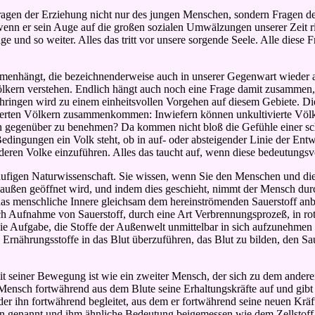
ragen der Erziehung nicht nur des jungen
Menschen, sondern Fragen der
enn er sein Auge auf die großen sozialen Umwälzungen unserer Zeit rich
age und so weiter. Alles das tritt vor unsere sorgende Seele. Alle diese
menhängt, die bezeichnenderweise auch in unserer Gegenwart wieder au
kern verstehen. Endlich hängt auch noch eine Frage damit zusammen, d
ingen wird zu einem einheitsvollen Vorgehen auf diesem Gebiete. Die F
ivierten Völkern zusammenkommen: Inwiefern können unkultivierte Völ
nen gegenüber zu benehmen? Da kommen nicht bloß die Gefühle einer sc
dingungen ein Volk steht, ob in auf- oder absteigender Linie der Entwi
nderen Volke einzuführen. Alles das taucht auf, wenn diese bedeutungs
dläufigen Naturwissenschaft. Sie wissen, wenn Sie den Menschen und die
außen geöffnet wird, und indem dies geschieht, nimmt der Mensch durch
s menschliche Innere gleichsam dem hereinströmenden Sauerstoff anbiet
h Aufnahme von Sauerstoff, durch eine Art Verbrennungsprozeß, in rotes
at die Aufgabe, die Stoffe der Außenwelt unmittelbar in sich aufzuneh
 Ernährungsstoffe in das Blut überzuführen, das Blut zu bilden, den S
t mit seiner Bewegung ist wie ein zweiter Mensch, der sich zu dem a
ensch fortwährend aus dem Blute seine Erhaltungskräfte auf und gibt an
er ihn fortwährend begleitet,
aus dem er fortwährend seine neuen Kräft
n genannt und ihm ähnliche Bedeutung beigemessen wie dem Zellstoff f