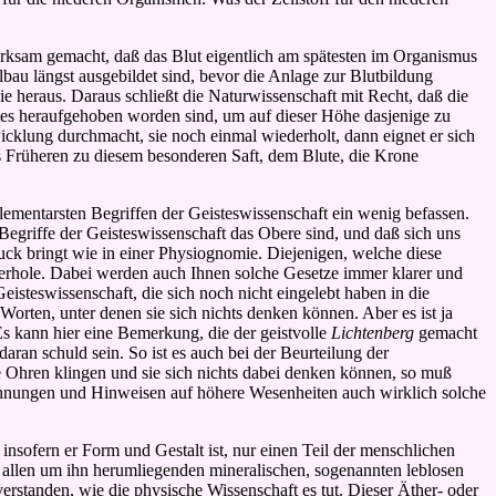
merksam gemacht, daß das Blut eigentlich am spätesten im Organismus
u längst ausgebildet sind, bevor die Anlage zur Blutbildung
ie heraus. Daraus schließt die Naturwissenschaft mit Recht, daß die
lutes heraufgehoben worden sind, um auf dieser Höhe dasjenige zu
klung durchmacht, sie noch einmal wiederholt, dann eignet er sich
s Früheren zu diesem besonderen Saft, dem Blute, die Krone
ementarsten Begriffen der Geisteswissenschaft ein wenig befassen.
Begriffe der Geisteswissenschaft das Obere sind, und daß sich uns
ck bringt wie in einer Physiognomie. Diejenigen, welche diese
ederhole. Dabei werden auch Ihnen solche Gesetze immer klarer und
isteswissenschaft, die sich noch nicht eingelebt haben in die
orten, unter denen sie sich nichts denken können. Aber es ist ja
s kann hier eine Bemerkung, die der geistvolle
Lichtenberg
gemacht
n schuld sein. So ist es auch bei der Beurteilung der
 Ohren klingen und sie sich nichts dabei denken können, so muß
zeichnungen und Hinweisen auf höhere Wesenheiten auch wirklich solche
insofern er Form und Gestalt ist, nur einen Teil der menschlichen
 allen um ihn herumliegenden mineralischen, sogenannten leblosen
rstanden, wie die physische Wissenschaft es tut. Dieser Äther- oder