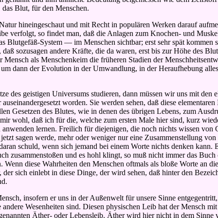
, das Blut, für den Menschen.
der Natur hineingeschaut und mit Recht in populären Werken darauf auf
e verfolgt, so findet man, daß die Anlagen zum Knochen- und Muskelba
 das Blutgefäß-System — im Menschen sichtbar; erst sehr spät kommen s
st, daß sozusagen andere Kräfte, die da waren, erst bis zur Höhe des B
 Mensch als Menschenkeim die früheren Stadien der Menschheitsentwic
r, um dann der Evolution in der Umwandlung, in der Heraufhebung alle
ze des geistigen Universums studieren, dann müssen wir uns mit den el
r auseinandergesetzt worden. Sie werden sehen, daß diese elementaren 
len Gesetzen des Blutes, wie in denen des übrigen Lebens, zum Ausdru
 mir wohl, daß ich für die, welche zum ersten Male hier sind, kurz wi
nwenden lernen. Freilich für diejenigen, die noch nichts wissen von Ge
h jetzt sagen werde, mehr oder weniger nur eine Zusammenstellung von W
daran schuld, wenn sich jemand bei einem Worte nichts denken kann. E
 zusammenstoßen und es hohl klingt, so muß nicht immer das Buch dara
n. Wenn diese Wahrheiten den Menschen oftmals als bloße Worte an die
r, der sich einlebt in diese Dinge, der wird sehen, daß hinter den Be
nd.
nsch, insofern er uns in der Außenwelt für unsere Sinne entgegentritt, 
e andere Wesenheiten sind. Diesen physischen Leib hat der Mensch mit
nannten Äther- oder Lebensleib. Äther wird hier nicht in dem Sinne ve