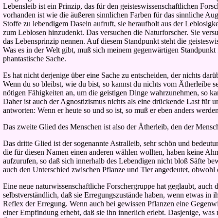
Lebensleib ist ein Prinzip, das für den geisteswissenschaftlichen Fors
vorhanden ist wie die äußeren sinnlichen Farben für das sinnliche Aug
Stoffe zu lebendigem Dasein aufruft, sie heraufholt aus der Leblosigk
zum Leblosen hinzudenkt. Das versuchen die Naturforscher. Sie versu
das Lebensprinzip nennen. Auf diesem Standpunkt steht die geisteswisse
Was es in der Welt gibt, muß sich meinem gegenwärtigen Standpunkt füg
phantastische Sache.
Es hat nicht derjenige über eine Sache zu entscheiden, der nichts dar
Wenn du so bleibst, wie du bist, so kannst du nichts vom Ätherleibe 
nötigen Fähigkeiten an, um die geistigen Dinge wahrzunehmen, so kann
Daher ist auch der Agnostizismus nichts als eine drückende Last für un
antworten: Wenn er heute so und so ist, so muß er eben anders werde
Das zweite Glied des Menschen ist also der Ätherleib, den der Mensch
Das dritte Glied ist der sogenannte Astralleib, sehr schön und bedeut
die für diesen Namen einen anderen wählen wollten, haben keine Ahn
aufzurufen, so daß sich innerhalb des Lebendigen nicht bloß Säfte b
auch den Unterschied zwischen Pflanze und Tier angedeutet, obwohl 
Eine neue naturwissenschaftliche Forschergruppe hat geglaubt, auch d
selbstverständlich, daß sie Erregungszustände haben, wenn etwas in 
Reflex der Erregung. Wenn auch bei gewissen Pflanzen eine Gegenwirk
einer Empfindung erhebt, daß sie ihn innerlich erlebt. Dasjenige, was