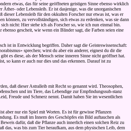
sondern etwas, das für seine geöffneten geistigen Sinne ebenso wirklich
r Äther- oder Lebensleib. Er ist dasjenige, was die unorganischen
ß dieser Lebensleib für den okkulten Forscher nur etwas ist, was er
n können, zu vervollständigen, sich etwas zu erdenken, was sie dann
ich nicht: Hier stehe ich als Forscher so, wie ich nun einmal bin.
r ebenso gescheit, wie wenn ein Blinder sagt, die Farben seien eine
sch ist in Entwicklung begriffen. Daher sagt die Geisteswissenschaft:
rabismus» sprechen; wirst du aber ein anderer, eignest du dir die
t es diese, als der Mensch seine inneren Sinne nicht geöffnet hat.
ist, so kann er auch nur dies und das erkennen. Darauf ist zu
erden, daß dieser Astralleib mit Recht so genannt wird. Theosophen,
m Menschen und im Tiere, das Lebendige zur Empfindungssub-stanz
 Leid, Freude und Schmerz nennt. Damit haben Sie im wesentlichen
t aber nur ein Spiel mit Worten. Es ist für gewisse Pflanzen
indung. Es muß im Innern des Geschöpfes ein Bild auftauchen als
eweis dafür, daß die Pflanze auch innerlich einen solchen Reiz zu
o, daß das, was bis zum Tier heraufkam, aus dem physischen Leib, dem