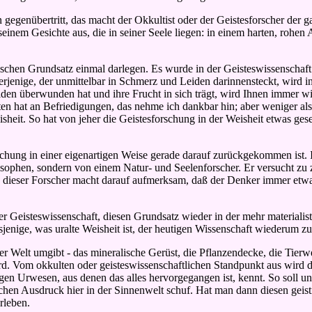
gegenübertritt, das macht der Okkultist oder der Geistesforscher der g
nem Gesichte aus, die in seiner Seele liegen: in einem harten, rohen An
etischen Grundsatz einmal darlegen. Es wurde in der Geisteswissensch
rjenige, der unmittelbar in Schmerz und Leiden darinnensteckt, wird i
eiden überwunden hat und ihre Frucht in sich trägt, wird Ihnen immer 
en hat an Befriedigungen, das nehme ich dankbar hin; aber weniger al
eit. So hat von jeher die Geistesforschung in der Weisheit etwas geseh
rschung in einer eigenartigen Weise gerade darauf zurückgekommen ist. 
sophen, sondern von einem Natur- und Seelenforscher. Er versucht zu 
h dieser Forscher macht darauf aufmerksam, daß der Denker immer etwa
der Geisteswissenschaft, diesen Grundsatz wieder in der mehr material
sjenige, was uralte Weisheit ist, der heutigen Wissenschaft wiederum z
er Welt umgibt - das mineralische Gerüst, die Pflanzendecke, die Tierw
d. Vom okkulten oder geisteswissenschaftlichen Standpunkt aus wird das
gen Urwesen, aus denen das alles hervorgegangen ist, kennt. So soll un
schen Ausdruck hier in der Sinnenwelt schuf. Hat man dann diesen geis
rleben.