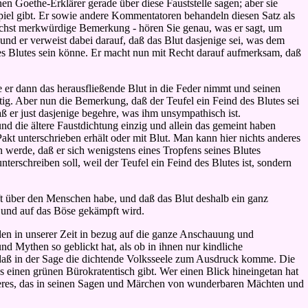
en Goethe-Erklärer gerade über diese Fauststelle sagen; aber sie
piel gibt. Er sowie andere Kommentatoren behandeln diesen Satz als
öchst merkwürdige Bemerkung - hören Sie genau, was er sagt, um
und er verweist dabei darauf, daß das Blut dasjenige sei, was dem
es Blutes sein könne. Er macht nun mit Recht darauf aufmerksam, daß
e er dann das herausfließende Blut in die Feder nimmt und seinen
htig. Aber nun die Bemerkung, daß der Teufel ein Feind des Blutes sei
aß er just dasjenige begehre, was ihm unsympathisch ist.
nd die ältere Faustdichtung einzig und allein das gemeint haben
Pakt unterschrieben erhält oder mit Blut. Man kann hier nichts anderes
n werde, daß er sich wenigstens eines Tropfens seines Blutes
terschreiben soll, weil der Teufel ein Feind des Blutes ist, sondern
t über den Menschen habe, und daß das Blut deshalb ein ganz
 und auf das Böse gekämpft wird.
n in unserer Zeit in bezug auf die ganze Anschauung und
 Mythen so geblickt hat, als ob in ihnen nur kindliche
at, daß in der Sage die dichtende Volksseele zum Ausdruck komme. Die
es einen grünen Bürokratentisch gibt. Wer einen Blick hineingetan hat
ieferes, das in seinen Sagen und Märchen von wunderbaren Mächten und