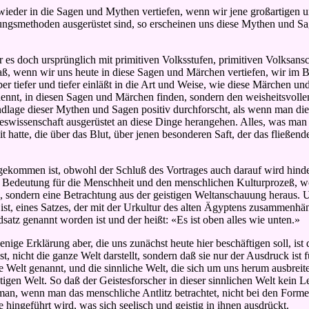
ieder in die Sagen und Mythen vertiefen,
wenn wir jene großartigen u
ungsmethoden ausgerüstet sind, so erscheinen uns diese Mythen und Sag
r es doch ursprünglich mit primitiven Volksstufen, primitiven Volksan
, wenn wir uns heute in diese Sagen und Märchen vertiefen, wir im Bi
er tiefer und tiefer einläßt in die Art und Weise, wie diese Märchen
nennt, in diesen Sagen und Märchen finden, sondern den weisheitsvoll
lage dieser Mythen und Sagen positiv durchforscht, als wenn man die 
wissenschaft ausgerüstet an diese Dinge herangehen. Alles, was man i
t hatte, die über das Blut, über jenen besonderen Saft, der das fließen
t gekommen ist, obwohl der Schluß des Vortrages auch darauf wird hind
ner Bedeutung für die Menschheit und den menschlichen Kulturprozeß, w
n, sondern eine Betrachtung aus der geistigen Weltanschauung heraus. 
st, eines Satzes, der mit der Urkultur des alten Ägyptens zusammenhäng
dsatz genannt worden ist und der heißt: «Es ist oben alles wie unten.»
ige Erklärung aber, die uns zunächst heute hier beschäftigen soll, ist d
nicht die ganze Welt darstellt, sondern daß sie nur der Ausdruck ist für
re Welt genannt, und die sinnliche Welt, die sich um uns herum ausbre
stigen Welt. So daß der Geistesforscher in dieser sinnlichen Welt kein L
 man, wenn man das menschliche Antlitz betrachtet, nicht bei den For
hingeführt wird, was sich seelisch und geistig in ihnen ausdrückt.