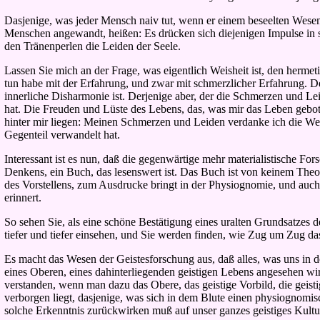
Dasjenige, was jeder Mensch naiv tut, wenn er einem beseelten Wesen 
Menschen angewandt, heißen: Es drücken sich diejenigen Impulse in sei
den Tränenperlen die Leiden der Seele.
Lassen Sie mich an der Frage, was eigentlich Weisheit ist, den herm
tun habe mit der Erfahrung, und zwar mit schmerzlicher Erfahrung. De
innerliche Disharmonie ist. Derjenige aber, der die Schmerzen und L
hat. Die Freuden und Lüste des Lebens, das, was mir das Leben gebot
hinter mir liegen: Meinen Schmerzen und Leiden verdanke ich die Weish
Gegenteil verwandelt hat.
Interessant ist es nun, daß die gegenwärtige mehr materialistische Fo
Denkens, ein Buch, das lesenswert ist. Das Buch ist von keinem Theo
des Vorstellens, zum Ausdrucke bringt in der Physiognomie, und auc
erinnert.
So sehen Sie, als eine schöne Bestätigung eines uralten Grundsatzes 
tiefer und tiefer einsehen, und Sie werden finden, wie Zug um Zug da
Es macht das Wesen der Geistesforschung aus, daß alles, was uns in d
eines Oberen, eines dahinterliegenden geistigen Lebens angesehen wir
verstanden, wenn man dazu das Obere, das geistige Vorbild, die geisti
verborgen liegt, dasjenige, was sich in dem Blute einen physiognomi
solche Erkenntnis zurückwirken muß auf unser ganzes geistiges Kultu