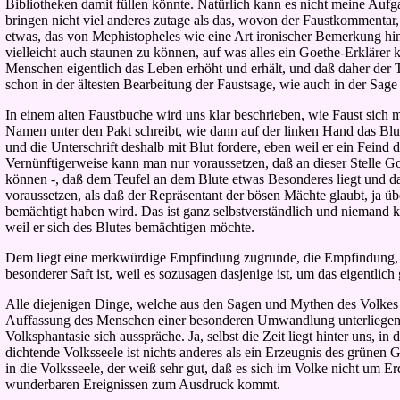
Bibliotheken damit füllen könnte. Natürlich kann es nicht meine Aufga
bringen nicht viel anderes zutage als das, wovon der Faustkommentar, 
etwas, das von Mephistopheles wie eine Art ironischer Bemerkung hi
vielleicht auch staunen zu können, auf was alles ein Goethe-Erklärer
Menschen eigentlich das Leben erhöht und erhält, und daß daher der 
schon in der ältesten Bearbeitung der Faustsage, wie auch in der Sage 
In einem alten Faustbuche wird uns klar beschrieben, wie Faust sich 
Namen unter den Pakt schreibt, wie dann auf der linken Hand das Blut 
und die Unterschrift deshalb mit Blut fordere, eben weil er ein Feind 
Vernünftigerweise kann man nur voraussetzen, daß an dieser Stelle Go
können -, daß dem Teufel an dem Blute etwas Besonderes liegt und daß 
voraussetzen, als daß der Repräsentant der bösen Mächte glaubt, ja ü
bemächtigt haben wird. Das ist ganz selbstverständlich und niemand kan
weil er sich des Blutes bemächtigen möchte.
Dem liegt eine merkwürdige Empfindung zugrunde, die Empfindung, da
besonderer Saft ist, weil es sozusagen dasjenige ist, um das eigent
Alle diejenigen Dinge, welche aus den Sagen und Mythen des Volkes
Auffassung des Menschen einer besonderen Umwandlung unterliegen. Da
Volksphantasie sich ausspräche. Ja, selbst die Zeit liegt hinter uns,
dichtende Volksseele ist nichts anderes als ein Erzeugnis des grünen 
in die Volksseele, der weiß sehr gut, daß es sich im Volke nicht um
wunderbaren Ereignissen zum Ausdruck kommt.