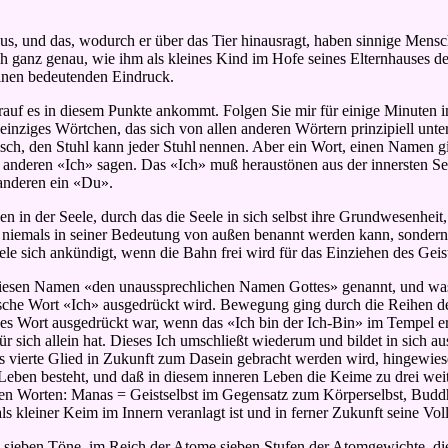
us, und das, wodurch er über das Tier hinausragt, haben sinnige Mens
ich ganz genau, wie ihm als kleines Kind im Hofe seines Elternhauses der
einen bedeutenden Eindruck.
auf es in diesem Punkte ankommt. Folgen Sie mir für einige Minuten in
einziges Wörtchen, das sich von allen anderen Wörtern prinzipiell unter
ch, den Stuhl kann jeder Stuhl
nennen. Aber ein Wort, einen Namen gib
eren «Ich» sagen. Das «Ich» muß heraustönen aus der innersten Seele s
 anderen ein «Du».
 in der Seele, durch das die Seele in sich selbst ihre Grundwesenheit,
s niemals in seiner Bedeutung von außen benannt werden kann, sondern
ele sich ankündigt, wenn die Bahn frei wird für das Einziehen des Geist
 diesen Namen «den unaussprechlichen Namen Gottes» genannt, und was a
eutsche Wort «Ich» ausgedrückt wird. Bewegung ging durch die Reihen
 Wort ausgedrückt war, wenn das «Ich bin der Ich-Bin» im Tempel ertö
ür sich allein hat. Dieses Ich umschließt wiederum und bildet in sic
 vierte Glied in Zukunft
zum Dasein gebracht werden wird, hingewies
 Leben besteht, und daß in diesem inneren Leben die Keime zu drei wei
n Worten: Manas = Geistselbst im Gegensatz zum Körperselbst, Buddh
s kleiner Keim im Innern veranlagt ist und in ferner Zukunft seine Vol
 sieben Töne, im Reich der Atome sieben Stufen der Atomgewichte, die