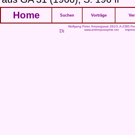
Home
Suchen
Vorträge
Ver
Wolfgang Peter
, Ketzergasse 261/3, A-2380 Per
www.anthroposophie.net
Impres