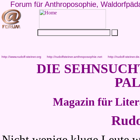
Forum für Anthroposophie, Waldorfpäd
http://www.rudolf-steiner.org
http://rudolfsteiner.anthroposophie.net
http://rudolf-steiner.de
DIE SEHNSUCH
PA
Magazin für Litera
Rudo
Nicht wenige kluge Leute w