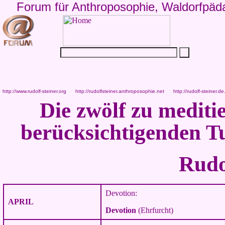
Forum für Anthroposophie, Waldorfpäd
http://www.rudolf-steiner.org
http://rudolfsteiner.anthroposophie.net
http://rudolf-steiner.de
Die zwölf zu medit
berücksichtigenden 
Rudo
Devotion:
APRIL
Devotion
(Ehrfurcht)