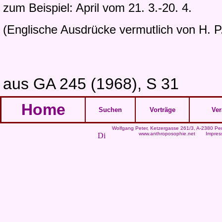
zum Beispiel: April vom 21. 3.-20. 4.
(Englische Ausdrücke vermutlich von H. P
aus GA 245 (1968), S 31
Home
Suchen
Vorträge
Ver
Wolfgang Peter
, Ketzergasse 261/3, A-2380 Per
www.anthroposophie.net
Impres