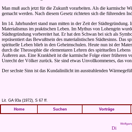
Man muß auch jetzt für die Zukunft vorarbeiten. Als die karmische Wi
gemacht werden. Nach diesem Gesetz richteten sich die führenden Indi
Im 14. Jahrhundert stand man mitten in der Zeit der Städtegründung. 
Materialismus im praktischen Leben. Im Mythus von Lohengrin wurde d
Städtegründung vorbereitet hat. Er hat den Schwan bei sich als Symbol
repräsentiert das Bewußtsein des materialistischen Städtesinns. Das s
spirituelle Leben blieb in den Geheimschulen. Heute nun ist der Mate
durch die Theosophie die elementaren Lehren des spirituellen Lebens 
Äußeren aus. Eine Krankheit ist die karmische Folge einer früheren v
Unrecht der Völker zurück. Sie sind etwas Unvollkommenes, das von 
Der sechste Sinn ist das Kundalinilicht im ausstrahlenden Wärmegefühl;
Lit. GA 93a (1972), S 67 ff.
Home
Suchen
Vorträge
Wolfgan