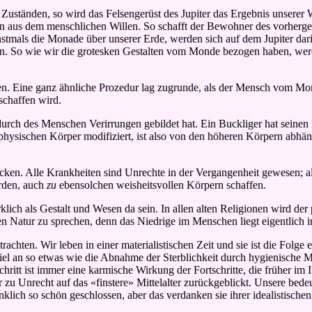
Zuständen, so wird das Felsengerüst des Jupiter das Ergebnis unserer W
n aus dem menschlichen Willen. So schafft der Bewohner des vorhergeh
stmals die Monade über unserer Erde, werden sich auf dem Jupiter dari
ben. So wie wir die grotesken Gestalten vom Monde bezogen haben, wer
. Eine ganz ähnliche Prozedur lag zugrunde, als der Mensch vom Mond
chaffen wird.
durch des Menschen Verirrungen gebildet hat. Ein Buckliger hat seine
ysischen Körper modifiziert, ist also von den höheren Körpern abhän
rücken. Alle Krankheiten sind Unrechte in der Vergangenheit gewesen; 
erden, auch
zu
ebensolchen weisheitsvollen Körpern schaffen.
lich als Gestalt und Wesen da sein. In allen alten Religionen wird der 
ren Natur zu sprechen, denn das Niedrige im Menschen liegt eigentlich 
en. Wir leben in einer materialistischen Zeit und sie ist die Folge ei
iel an so etwas wie die Abnahme der Sterblichkeit durch hygienische Ma
hritt ist immer eine karmische Wirkung der Fortschritte, die früher im
ehr zu Unrecht auf das «finstere» Mittelalter zurückgeblickt. Unsere bed
lich so schön geschlossen, aber das verdanken sie ihrer idealistischen