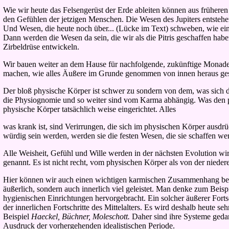
Wie wir heute das Felsengerüst der Erde ableiten können aus früheren 
den Gefühlen der jetzigen Menschen. Die Wesen des Jupiters entstehe
Und Wesen, die heute noch über... (Lücke im Text) schweben, wie ein
Dann werden die Wesen da sein, die wir als die Pitris geschaffen ha
Zirbeldrüse entwickeln.
Wir bauen weiter an dem Hause für nachfolgende, zukünftige Monaden
machen, wie alles Äußere im Grunde genommen von innen heraus ges
Der bloß physische Körper ist schwer zu sondern von dem, was sich 
die Physiognomie und so weiter sind vom Karma abhängig. Was den ph
physische Körper tatsächlich weise eingerichtet. Alles
was krank ist, sind Verirrungen, die sich im physischen Körper ausd
würdig sein werden, werden sie die festen Wesen, die sie schaffen w
Alle Weisheit, Gefühl und Wille werden in der nächsten Evolution wirk
genannt. Es ist nicht recht, vom physischen Körper als von der niede
Hier können wir auch einen wichtigen karmischen Zusammenhang betracht
äußerlich, sondern auch innerlich viel geleistet. Man denke zum Beisp
hygienischen Einrichtungen hervorgebracht. Ein solcher äußerer Fortsc
der innerlichen Fortschritte des Mittelalters. Es wird deshalb heute s
Beispiel
Haeckel, Büchner, Moleschott.
Daher sind ihre Systeme gedank
Ausdruck der vorhergehenden idealistischen Periode.