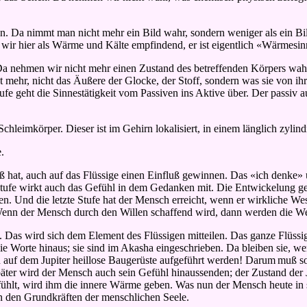
sinn. Da nimmt man nicht mehr ein Bild wahr, sondern weniger als ein 
ir hier als Wärme und Kälte empfindend, er ist eigentlich «Wärmesin
Da nehmen wir nicht mehr einen Zustand des betreffenden Körpers wahr
ht mehr, nicht das Äußere der Glocke, der Stoff, sondern was sie von ih
Stufe geht die Sinnestätigkeit vom Passiven ins Aktive über. Der pass
Schleimkörper. Dieser ist im Gehirn lokalisiert, in einem länglich zylin
.
fluß hat, auch auf das Flüssige einen Einfluß gewinnen. Das «ich denke
 Stufe wirkt auch das Gefühl in dem Gedanken mit. Die Entwickelung g
Und die letzte Stufe hat der Mensch erreicht, wenn er wirkliche Wese
Wenn der Mensch durch den Willen schaffend wird, dann werden die Wese
 Das wird sich dem Element des Flüssigen mitteilen. Das ganze Flüssig
 Worte hinaus; sie sind im Akasha eingeschrieben. Da bleiben sie, wen
 auf dem Jupiter heillose Baugerüste aufgeführt werden! Darum
muß so
ter wird der Mensch auch sein Gefühl hinaussenden; der Zustand der J
 fühlt, wird ihm die innere Wärme geben. Was nun der Mensch heute in s
n den Grundkräften der menschlichen Seele.