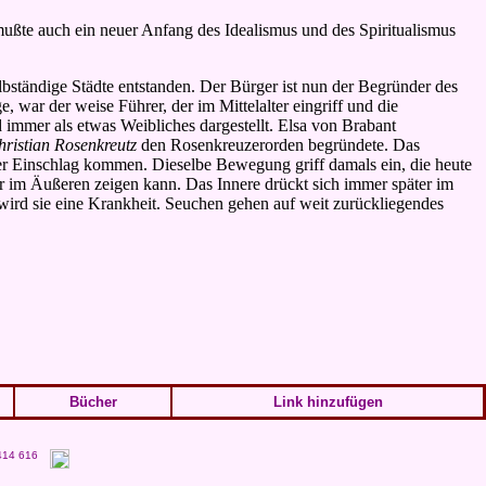
 mußte auch ein neuer Anfang des Idealismus und des Spiritualismus
lbständige Städte entstanden. Der Bürger ist nun der Begründer des
war der weise Führer, der im Mittelalter eingriff und die
d immer als etwas Weibliches dargestellt. Elsa von Brabant
hristian Rosenkreutz
den Rosenkreuzerorden begründete. Das
euer Einschlag kommen. Dieselbe Bewegung griff damals ein, die heute
er im Äußeren zeigen kann. Das Innere drückt sich immer später im
 wird sie eine Krankheit. Seuchen gehen auf weit zurückliegendes
Bücher
Link hinzufügen
 414 616