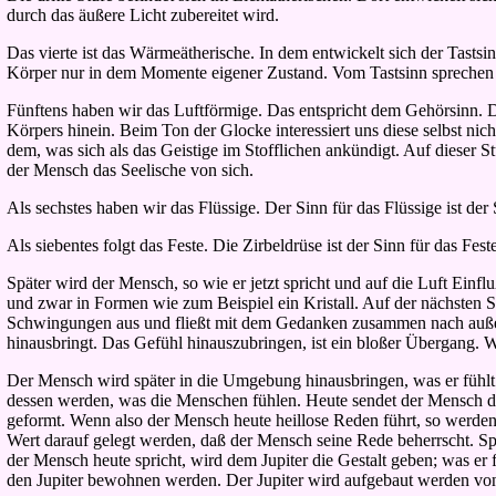
durch das äußere Licht zubereitet wird.
Das vierte ist das Wärmeätherische. In dem entwickelt sich der Tast
Körper nur in dem Momente eigener Zustand. Vom Tastsinn sprechen w
Fünftens haben wir das Luftförmige. Das entspricht dem Gehörsinn. 
Körpers hinein. Beim Ton der Glocke interessiert uns diese selbst nic
dem, was sich als das Geistige im Stofflichen ankündigt. Auf dieser 
der Mensch das Seelische von sich.
Als sechstes haben wir das Flüssige. Der Sinn für das Flüssige ist der 
Als siebentes folgt das Feste. Die Zirbeldrüse ist der Sinn für das Feste
Später wird der Mensch, so wie er jetzt spricht und auf die Luft Ein
und zwar in Formen wie zum Beispiel ein Kristall. Auf der nächsten
Schwingungen aus und fließt mit dem Gedanken zusammen nach außen. 
hinausbringt. Das Gefühl hinauszubringen, ist ein bloßer Übergang. 
Der Mensch wird später in die Umgebung hinausbringen, was er fühlt.
dessen werden, was die Menschen fühlen. Heute sendet der Mensch die
geformt. Wenn also der Mensch heute heillose Reden führt, so werden
Wert darauf gelegt werden, daß der Mensch seine Rede beherrscht. Spä
der Mensch heute spricht, wird dem Jupiter die Gestalt geben; was er
den Jupiter bewohnen werden. Der Jupiter wird aufgebaut werden vo