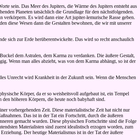
orte sein. Das Meer des Jupiters, die Wärme des Jupiters entsteht aus
enden Planeten tatsächlich die Grundlage für den nächstfolgenden.
n verkörpern. Es wird dann eine Art jupiter-lemurische Rasse geben.
den diese Wesen dann die Gestalten bewohnen, die wir mit unserer
e sich zur Erde herüberentwickelte. Das wird so recht anschaulich
n Buckel dem Astralen, dem Karma zu verdanken. Die äußere Gestalt,
gig. Wenn man alles abzieht, was von dem Karma abhängt, so ist der
alles Unrecht wird Krankheit in der Zukunft sein. Wenn die Menschen
physische Körper, da er so weisheitsvoll aufgebaut ist, ein Tempel
in den höheren Körpern, die heute noch babyhaft sind.
ner vorhergehenden Zeit. Diese materialistische Zeit hat nicht nur
ßnahmen. Das ist in der Tat ein Fortschritt, durch die äußeren
 Inneren gemacht wurden. Diese physischen Fortschritte sind die Folge
eutendsten Materialisten sind zuerst idealistisch erzogen worden, zum
 Erziehung. Der heutige Materialismus ist in der Tat der äußere