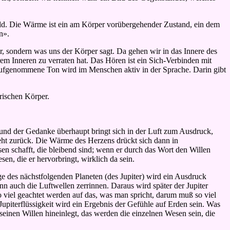
Bild. Die Wärme ist ein am Körper vorübergehender Zustand, ein dem
n».
, sondern was uns der Körper sagt. Da gehen wir in das Innere des
rem Inneren zu verraten hat. Das Hören ist ein Sich-Verbinden mit
iv aufgenommene Ton wird im Menschen aktiv in der Sprache. Darin gibt
drischen Körper.
» und der Gedanke überhaupt bringt sich in der Luft zum Ausdruck,
eht zurück. Die Wärme des Herzens drückt sich dann in
n schafft, die bleibend sind; wenn er durch das Wort den Willen
n, die er hervorbringt, wirklich da sein.
e des nächstfolgenden Planeten (des Jupiter) wird ein Ausdruck
n auch die Luftwellen zerrinnen. Daraus wird später der Jupiter
 viel geachtet werden auf das, was man spricht, darum muß so viel
upiterflüssigkeit wird ein Ergebnis der Gefühle auf Erden sein. Was
einen Willen hineinlegt, das werden die einzelnen Wesen sein, die