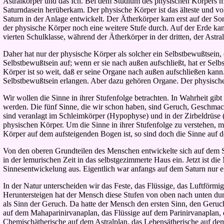
Astralkörper und das Ich. Bei dem Studium des physischen Körpers m
Saturndasein herüberkam. Der physische Körper ist das älteste und vo
Saturn in der Anlage entwickelt. Der Ätherkörper kam erst auf der 
der physische Körper noch eine weitere Stufe durch. Auf der Erde kam
vierten Schulklasse, während der Ätherkörper in der dritten, der Astral
Daher hat nur der physische Körper als solcher ein Selbstbewußtsein,
Selbstbewußtsein auf; wenn er sie nach außen aufschließt, hat er S
Körper ist so weit, daß er seine Organe nach außen aufschließen ka
Selbstbewußtsein erlangen. Aber dazu gehören Organe. Der physische
Wir wollen die Sinne in ihrer Stufenfolge betrachten. In Wahrheit
gibt
werden. Die fünf Sinne, die wir schon haben, sind Geruch, Geschmac
sind veranlagt im Schleimkörper (Hypophyse) und in der Zirbeldrüse
physischen Körper. Um die Sinne in ihrer Stufenfolge zu verstehen, 
Körper auf dem aufsteigenden Bogen ist, so sind doch die Sinne auf 
Von den oberen Grundteilen des Menschen entwickelte sich auf dem
in der lemurischen Zeit in das selbstgezimmerte Haus ein. Jetzt ist 
Sinnesentwickelung aus. Eigentlich war anfangs auf dem Saturn nur e
In der Natur unterscheiden wir das Feste, das Flüssige, das Luftförm
Heruntersteigen hat der Mensch diese Stufen von oben nach unten du
als Sinn der Geruch. Da hatte der Mensch den ersten Sinn, den Geruch
auf dem Mahaparinirvanaplan, das Flüssige auf dem Parinirvanaplan,
Chemischätherische auf dem Astralplan, das
Lebensätherische auf de