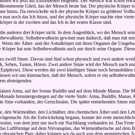
üssen wir jetzt auf Einzelheiten eingehen. Der Mensch war schon etwa
llkommenste Glied, das der Mensch heute hat. Der physische Körper ist 
Sonne hinzu. Da entwickelte sich der physische Körper zu größerer Vo
 nun noch das Ich hinzu, und der physische Körper machte eine vierte 
körper in der zweiten und das Ich in der ersten Klasse sind.
 die anderen drei Körper nicht. In dem Augenblick, wo der Mensch seine
elbstbewußtsein. Selbstbewußtsein gewinnt man dadurch, daß man mit 
nn. Wenn der Äther- und der Astralkörper mit ihren Organen die Umge
 Körper hat sein Selbstbewußtsein auch nur durch seine Organe. Diese
 es zwölf Sinne. Davon sind fünf schon physisch und zwei andere wer
k, Sehen, Tasten, Hören. Zwei andere Sinne wird der Mensch nach und
 (Epiphyse). Diese werden die zwei künftigen Sinne noch herausbilden
müssen wir uns klarmachen, daß der Mensch, sofern er ein selbstbewußt
dem absteigenden.
 Saturn Atma, auf der Sonne Buddhi und auf dem Monde Manas. Die Mo
die Monade heruntergestiegen auf die vierte Stufe: Atma, Buddhi, Manas
in Sinn vorhanden, der Geruchssinn. Die später entstehenden Sinne m
ige, den Wärmeäther, den Lichtäther, den chemischen Äther und den Lebe
rchgemacht. Als die Entwickelung begann, konnte der erste menschlich
ssinn, von dem jetzt nur noch ein Nachklang vorhanden ist. Das Feste 
 das Luftförmige auf dem Nirvanaplan, das Wärmeätherische auf dem Bu
m physischen Plan; daher können wir da auch von dem atomistischen Ät