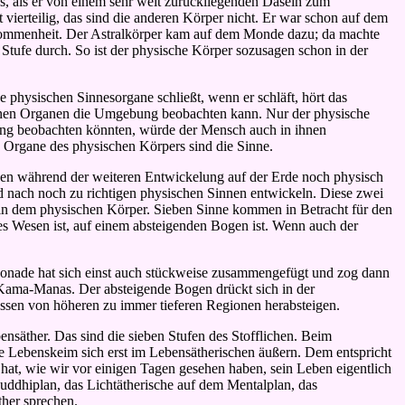
s, als er von einem sehr weit zurückliegenden Dasein zum
vierteilig, das sind die anderen Körper nicht. Er war schon auf dem
llkommenheit. Der Astralkörper kam auf dem Monde dazu; da machte
Stufe durch. So ist der physische Körper sozusagen schon in der
 physischen Sinnesorgane schließt, wenn er schläft, hört das
seinen Organen die Umgebung beobachten kann. Nur der physische
bung beobachten könnten, würde der Mensch auch in ihnen
 Organe des physischen Körpers sind die Sinne.
den während der weiteren Entwickelung auf der Erde noch physisch
 nach noch zu richtigen physischen Sinnen entwickeln. Diese zwei
 in dem physischen Körper. Sieben Sinne kommen in Betracht für den
es Wesen ist, auf einem absteigenden Bogen ist. Wenn auch der
nade hat sich einst auch stückweise zusammengefügt und zog dann
, Kama-Manas. Der absteigende Bogen drückt sich in der
üssen von höheren zu immer tieferen Regionen herabsteigen.
nsäther. Das sind die sieben Stufen des Stofflichen. Beim
e Lebenskeim sich erst im Lebensätherischen äußern. Dem entspricht
hat, wie wir vor einigen Tagen gesehen haben, sein Leben eigentlich
ddhiplan, das Lichtätherische auf dem Mentalplan, das
her sprechen.