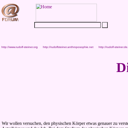
http://www.rudolf-steiner.org
http://rudolfsteiner.anthroposophie.net
http://rudolf-steiner.de
D
Wir wollen versuchen, den physischen Körper etwas genauer zu verst