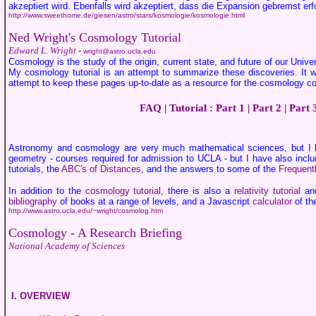
akzeptiert wird. Ebenfalls wird akzeptiert, dass die Expansion gebremst erfo
http://www.sweethome.de/giesen/astro/stars/kosmologie/kosmologie.html
Ned Wright's Cosmology Tutorial
Edward L. Wright
-
wright@astro.ucla.edu
Cosmology is the study of the origin, current state, and future of our Univ
My cosmology tutorial is an attempt to summarize these discoveries. It wi
attempt to keep these pages up-to-date as a resource for the cosmology c
FAQ
| Tutorial :
Part 1
|
Part 2
|
Part 
Astronomy and cosmology are very much mathematical sciences, but I h
geometry - courses required for admission to UCLA - but I have also incl
tutorials, the
ABC's of Distances
, and the answers to some of the
Frequent
In addition to the
cosmology tutorial
, there is also a
relativity tutorial
and
bibliography
of books at a range of levels, and a Javascript
calculator
of t
http://www.astro.ucla.edu/~wright/cosmolog.htm
Cosmology - A Research Briefing
National Academy of Sciences
I. OVERVIEW