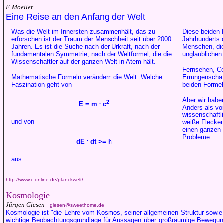
F. Moeller
Eine Reise an den Anfang der Welt
Was die Welt im Innersten zusammenhält, das zu
Diese beiden 
erforschen ist der Traum der Menschheit seit über 2000
Jahrhunderts 
Jahren. Es ist die Suche nach der Urkraft, nach der
Menschen, die
fundamentalen Symmetrie, nach der Weltformel, die die
unglaublichen
Wissenschaftler auf der ganzen Welt in Atem hält.
Fernsehen, Co
Mathematische Formeln verändern die Welt. Welche
Errungenschaf
Faszination geht von
beiden Formel
Aber wir haben
.
2
E = m
c
Anders als vor
wissenschaftl
und von
weiße Flecken
einen ganzen 
Probleme:
.
dE
dt >= h
aus.
http://www.c-online.de/planckwelt/
Kosmologie
Jürgen Giesen -
giesen@sweethome.de
Kosmologie ist "die Lehre vom Kosmos, seiner allgemeinen Struktur sowie 
wichtige Beobachtungsgrundlage für Aussagen über großräumige Bewegung