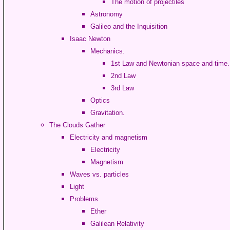
The motion of projectiles
Astronomy
Galileo and the Inquisition
Isaac Newton
Mechanics.
1st Law and Newtonian space and time.
2nd Law
3rd Law
Optics
Gravitation.
The Clouds Gather
Electricity and magnetism
Electricity
Magnetism
Waves vs. particles
Light
Problems
Ether
Galilean Relativity