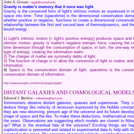
John A. Gowan -
jag8@cornell.edu
Gravity is matter's memory that it once was light
Gravity is the conserved form of light's intrinsic motion as expressed in m
space into time. Time (spacetime) is the dimensional conservation domai
whether positive or negative, functions to create a dimensional conserva
relationship between the first and second laws of thermodynamics, and the c
bound energy.
1) Light's intrinsic motion (= light's positive entropy) produces space an
intrinsic motion; gravity is matter's negative entropic force, causing the 
time dimension through the consumption of space; in turn, the one-way mo
type of entropy, creating the information realm.
2) The charges of matter are symmetry debts of light.
3) The function of charge is to allow the conversion of light to matter, and 
information.
4)
Space is the conservation domain of light; spacetime is the conser
conservation domain of information.
http://www.people.cornell.edu/pages/jag8/
DISTANT GALAXIES AND COSMOLOGICAL MODEL
Edward J. Barlow -
edbarlow@aol.com
Astronomers observe distant galaxies, quasars and supernovae. They 
deduce things like velocity of recession expressed by the Hubble constan
they are now observing, present age of the universe and its future develo
shape of space and the like. To make these deductions, mathematical mo
the years. Observations are suggesting which models are closest to fitti
up? What is the eventual fate of the universe? Exciting things are ha
sophistication is presented and related to experimental data to help with 