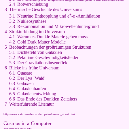
2.4 Rotverschiebung
3 Thermische Geschichte des Universums
+
-
3.1 Neutrino Entkopplung und e
-e
-Annihilation
3.2 Nukleosynthese
3.3 Rekombination und Mikrowellenhintergrund
4 Strukturbildung im Universum
4.1 Warum es Dunkle Materie geben muss
4.2 Cold Dark Matter Modelle
5 Beobachtungen der großräumigen Strukturen
5.1 Dichtefeld von Galaxien
5.2 Pekuliare Geschwindigkeitsfelder
5.3 Der Gravitationslinseneffekt
6 Blicke ins frühe Universum
6.1 Quasare
6.2 Der Ly
a
`Wald'
6.3 Galaxien
6.4 Galaxienhaufen
6.5 Galaxienentwicklung
6.6 Das Ende des Dunklen Zeitalters
7 Weiterführende Literatur
http://www.astro.uni-bonn.de/~peter/cosmo_short.html
Cosmos in a Computer
expo@ncsa.uiuc.edu