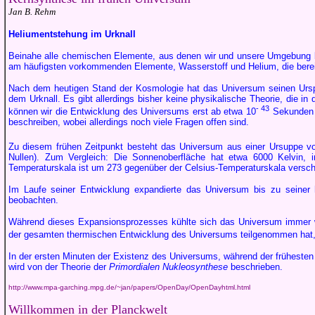
Jan B. Rehm
Heliumentstehung im Urknall
Beinahe alle chemischen Elemente, aus denen wir und unsere Umgebung bes
am häufigsten vorkommenden Elemente, Wasserstoff und Helium, die bereit
Nach dem heutigen Stand der Kosmologie hat das Universum seinen Urspru
dem Urknall. Es gibt allerdings bisher keine physikalische Theorie, die 
- 43
können wir die Entwicklung des Universums erst ab etwa 10
Sekunden (
beschreiben, wobei allerdings noch viele Fragen offen sind.
Zu diesem frühen Zeitpunkt besteht das Universum aus einer Ursuppe vo
Nullen). Zum Vergleich: Die Sonnenoberfläche hat etwa 6000 Kelvin, 
Temperaturskala ist um 273 gegenüber der Celsius-Temperaturskala versch
Im Laufe seiner Entwicklung expandierte das Universum bis zu seiner h
beobachten.
Während dieses Expansionsprozesses kühlte sich das Universum immer wei
der gesamten thermischen Entwicklung des Universums teilgenommen hat, 
In der ersten Minuten der Existenz des Universums, während der frühesten
wird von der Theorie der
Primordialen Nukleosynthese
beschrieben.
http://www.mpa-garching.mpg.de/~jan/papers/OpenDay/OpenDayhtml.html
Willkommen in der Planckwelt