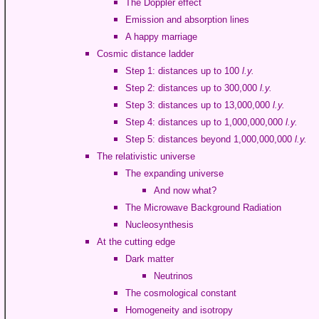
The Doppler effect
Emission and absorption lines
A happy marriage
Cosmic distance ladder
Step 1: distances up to 100
l.y.
Step 2: distances up to 300,000
l.y.
Step 3: distances up to 13,000,000
l.y.
Step 4: distances up to 1,000,000,000
l.y.
Step 5: distances beyond 1,000,000,000
l.y.
The relativistic universe
The expanding universe
And now what?
The Microwave Background Radiation
Nucleosynthesis
At the cutting edge
Dark matter
Neutrinos
The cosmological constant
Homogeneity and isotropy