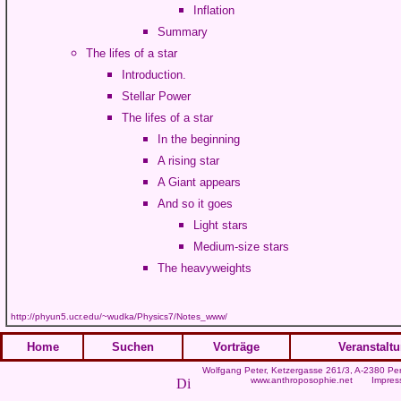
Inflation
Summary
The lifes of a star
Introduction.
Stellar Power
The lifes of a star
In the beginning
A rising star
A Giant appears
And so it goes
Light stars
Medium-size stars
The heavyweights
http://phyun5.ucr.edu/~wudka/Physics7/Notes_www/
Home
Suchen
Vorträge
Veranstalt
Wolfgang Peter
, Ketzergasse 261/3, A-2380 Per
www.anthroposophie.net
Impres