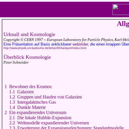
All
Urknall und Kosmologie
Copyright © CERN 1997 -- European Laboratory for Particle Physics, Karl-He
Eine Präsentation auf Basis anklickbarer
webslider
, die einen knappen Über
http://www.physik.uni-karlsruhe.de/lehrer00/kampert/index.html
Überblick Kosmologie
Peter Schneider
1 Bewohner des Kosmos
1.1 Galaxien
1.2 Gruppen und Haufen von Galaxien
1.3 Intergalaktisches Gas
1.4 Dunkle Materie
2 Ein expandierendes Universum
2.1 Die lokale Hubble-Expansion
2.2 Weltmodelle expandierender Universen
2.3 Erweiterung der Expansionsgleichungen; Standardmodelle