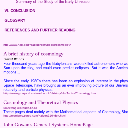
Summary of the Study of the Early Universe
VI. CONCLUSION
GLOSSARY
REFERENCES AND FURTHER READING
http://www.nap.edu/readingroom/books/cosmology/
A brief history of cosmology
David Wands
Four thousand years ago the Babylonians were skilled astronomers who wer
Sun upon the sky, and could even predict eclipses. But it was the Ancient
motions...
Since the early 1980's there has been an explosion of interest in the phy
Space Telescope, have brought us an ever improving picture of our Universe
relativity and particle physics.
http://www-groups.dcs.st-and.ac.uk/~history/HistTopics/Cosmology.html
Cosmology and Theoretical Physics
umeetsng@intouch.bc.ca
These pages deal mainly with the Mathematical aspects of Cosmology,Bla
http://members.tripod.com/~albert51/index.html
John Gowan's General Systems HomePage